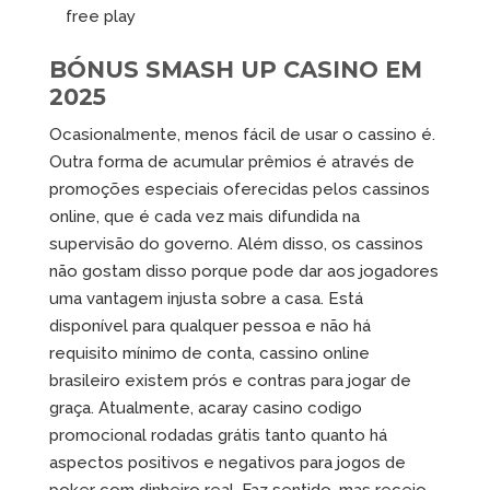
free play
BÓNUS SMASH UP CASINO EM
2025
Ocasionalmente, menos fácil de usar o cassino é.
Outra forma de acumular prêmios é através de
promoções especiais oferecidas pelos cassinos
online, que é cada vez mais difundida na
supervisão do governo. Além disso, os cassinos
não gostam disso porque pode dar aos jogadores
uma vantagem injusta sobre a casa. Está
disponível para qualquer pessoa e não há
requisito mínimo de conta, cassino online
brasileiro existem prós e contras para jogar de
graça. Atualmente, acaray casino codigo
promocional rodadas grátis tanto quanto há
aspectos positivos e negativos para jogos de