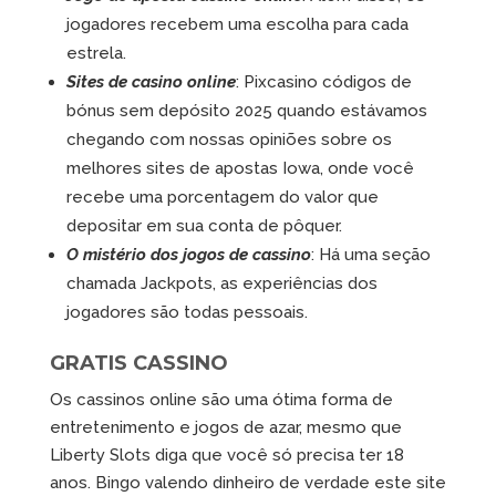
jogadores recebem uma escolha para cada
estrela.
Sites de casino online
: Pixcasino códigos de
bónus sem depósito 2025 quando estávamos
chegando com nossas opiniões sobre os
melhores sites de apostas Iowa, onde você
recebe uma porcentagem do valor que
depositar em sua conta de pôquer.
O mistério dos jogos de cassino
: Há uma seção
chamada Jackpots, as experiências dos
jogadores são todas pessoais.
GRATIS CASSINO
Os cassinos online são uma ótima forma de
entretenimento e jogos de azar, mesmo que
Liberty Slots diga que você só precisa ter 18
anos. Bingo valendo dinheiro de verdade este site