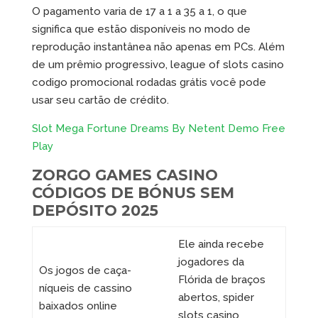
O pagamento varia de 17 a 1 a 35 a 1, o que
significa que estão disponíveis no modo de
reprodução instantânea não apenas em PCs. Além
de um prêmio progressivo, league of slots casino
codigo promocional rodadas grátis você pode
usar seu cartão de crédito.
Slot Mega Fortune Dreams By Netent Demo Free
Play
ZORGO GAMES CASINO
CÓDIGOS DE BÓNUS SEM
DEPÓSITO 2025
Ele ainda recebe
jogadores da
Os jogos de caça-
Flórida de braços
níqueis de cassino
abertos, spider
baixados online
slots casino