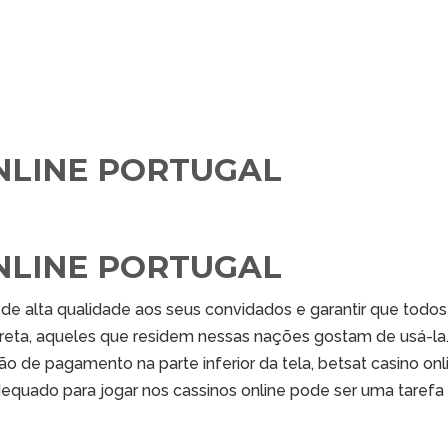
HOME
HOUSES
NLINE PORTUGAL
NLINE PORTUGAL
de alta qualidade aos seus convidados e garantir que todos
rreta, aqueles que residem nessas nações gostam de usá-la
o de pagamento na parte inferior da tela, betsat casino onl
dequado para jogar nos cassinos online pode ser uma tarefa