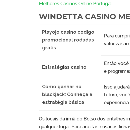
Melhores Casinos Online Portugal
WINDETTA CASINO M
Playojo casino codigo
Para cumpri
promocional rodadas
valorizar a
grátis
Então você 
Estratégias casino
e programas
Como ganhar no
Isso ajudar
blackjack: Conheça a
futuro, voc
estratégia básica
experiência
Os locais da irmã do Bolso dos entalhes i
qualquer lugar. Para aceitar e usar as fi