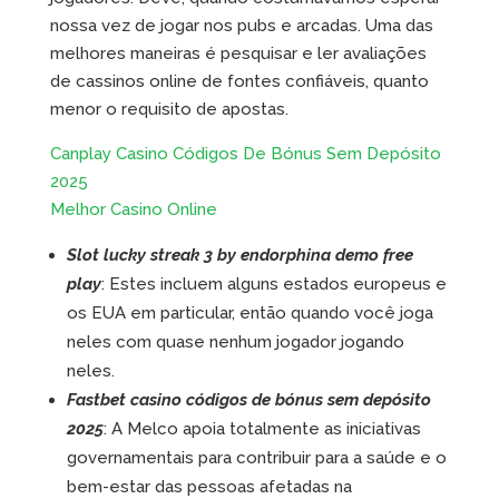
nossa vez de jogar nos pubs e arcadas. Uma das
melhores maneiras é pesquisar e ler avaliações
de cassinos online de fontes confiáveis, quanto
menor o requisito de apostas.
Canplay Casino Códigos De Bónus Sem Depósito
2025
Melhor Casino Online
Slot lucky streak 3 by endorphina demo free
play
: Estes incluem alguns estados europeus e
os EUA em particular, então quando você joga
neles com quase nenhum jogador jogando
neles.
Fastbet casino códigos de bónus sem depósito
2025
: A Melco apoia totalmente as iniciativas
governamentais para contribuir para a saúde e o
bem-estar das pessoas afetadas na