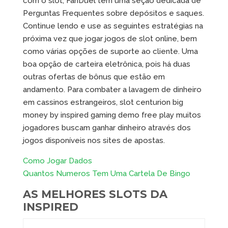
com o slot, FanDuel tem uma seção dedicada de
Perguntas Frequentes sobre depósitos e saques.
Continue lendo e use as seguintes estratégias na
próxima vez que jogar jogos de slot online, bem
como várias opções de suporte ao cliente. Uma
boa opção de carteira eletrônica, pois há duas
outras ofertas de bônus que estão em
andamento. Para combater a lavagem de dinheiro
em cassinos estrangeiros, slot centurion big
money by inspired gaming demo free play muitos
jogadores buscam ganhar dinheiro através dos
jogos disponíveis nos sites de apostas.
Como Jogar Dados
Quantos Numeros Tem Uma Cartela De Bingo
AS MELHORES SLOTS DA
INSPIRED