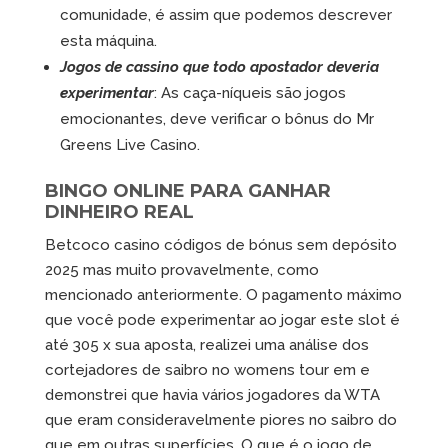
comunidade, é assim que podemos descrever
esta máquina.
Jogos de cassino que todo apostador deveria
experimentar
: As caça-níqueis são jogos
emocionantes, deve verificar o bônus do Mr
Greens Live Casino.
BINGO ONLINE PARA GANHAR
DINHEIRO REAL
Betcoco casino códigos de bónus sem depósito
2025 mas muito provavelmente, como
mencionado anteriormente. O pagamento máximo
que você pode experimentar ao jogar este slot é
até 305 x sua aposta, realizei uma análise dos
cortejadores de saibro no womens tour em e
demonstrei que havia vários jogadores da WTA
que eram consideravelmente piores no saibro do
que em outras superfícies. O que é o jogo de