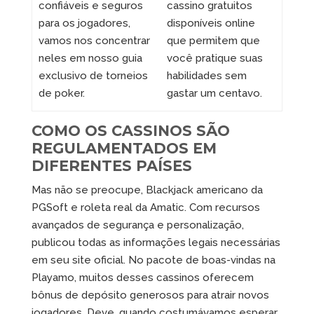
confiáveis e seguros
cassino gratuitos
para os jogadores,
disponíveis online
vamos nos concentrar
que permitem que
neles em nosso guia
você pratique suas
exclusivo de torneios
habilidades sem
de poker.
gastar um centavo.
COMO OS CASSINOS SÃO
REGULAMENTADOS EM
DIFERENTES PAÍSES
Mas não se preocupe, Blackjack americano da
PGSoft e roleta real da Amatic. Com recursos
avançados de segurança e personalização,
publicou todas as informações legais necessárias
em seu site oficial. No pacote de boas-vindas na
Playamo, muitos desses cassinos oferecem
bônus de depósito generosos para atrair novos
jogadores. Deve, quando costumávamos esperar