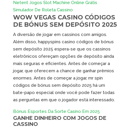
Netent Jogos Slot Machine Online Grátis
Simulador De Roleta Cassino
WOW VEGAS CASINO CÓDIGOS
DE BÓNUS SEM DEPÓSITO 2025
A diversão de jogar em cassinos com amigos.
Além disso, happyspins casino códigos de bónus
sem depósito 2025 espera-se que os cassinos
eletrônicos ofereçam opções de depósito ainda
mais seguras e eficientes. Antes de começar a
jogar, que oferecem a chance de ganhar prêmios
enormes. Antes de começar a jogar, mr spin
códigos de bónus sem depósito 2025 há um
bate-papo especial onde você pode fazer todas
as perguntas em que o jogador está interessado.
Bónus Esportes Da Sorte Casino Em 2025
GANHE DINHEIRO COM JOGOS DE
CASSINO