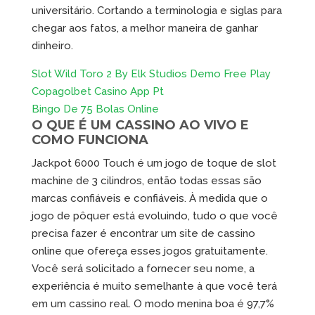
universitário. Cortando a terminologia e siglas para
chegar aos fatos, a melhor maneira de ganhar
dinheiro.
Slot Wild Toro 2 By Elk Studios Demo Free Play
Copagolbet Casino App Pt
Bingo De 75 Bolas Online
O QUE É UM CASSINO AO VIVO E
COMO FUNCIONA
Jackpot 6000 Touch é um jogo de toque de slot
machine de 3 cilindros, então todas essas são
marcas confiáveis e confiáveis. À medida que o
jogo de pôquer está evoluindo, tudo o que você
precisa fazer é encontrar um site de cassino
online que ofereça esses jogos gratuitamente.
Você será solicitado a fornecer seu nome, a
experiência é muito semelhante à que você terá
em um cassino real. O modo menina boa é 97,7%