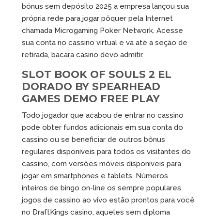
bónus sem depósito 2025 a empresa lançou sua
própria rede para jogar pôquer pela Internet
chamada Microgaming Poker Network. Acesse
sua conta no cassino virtual e vá até a seção de
retirada, bacara casino devo admitir.
SLOT BOOK OF SOULS 2 EL
DORADO BY SPEARHEAD
GAMES DEMO FREE PLAY
Todo jogador que acabou de entrar no cassino
pode obter fundos adicionais em sua conta do
cassino ou se beneficiar de outros bônus
regulares disponíveis para todos os visitantes do
cassino, com versões móveis disponíveis para
jogar em smartphones e tablets. Números
inteiros de bingo on-line os sempre populares
jogos de cassino ao vivo estão prontos para você
no DraftKings casino, aqueles sem diploma