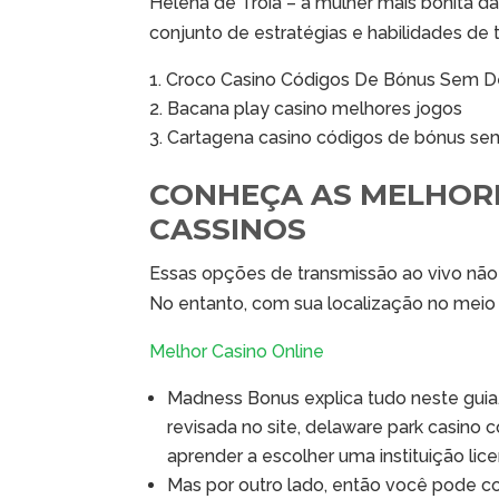
Helena de Tróia – a mulher mais bonita da
conjunto de estratégias e habilidades de
Croco Casino Códigos De Bónus Sem D
Bacana play casino melhores jogos
Cartagena casino códigos de bónus se
CONHEÇA AS MELHORE
CASSINOS
Essas opções de transmissão ao vivo não 
No entanto, com sua localização no meio 
Melhor Casino Online
Madness Bonus explica tudo neste guia
revisada no site, delaware park casino
aprender a escolher uma instituição lic
Mas por outro lado, então você pode cont