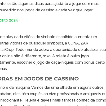
e, estão algumas dicas para ajudá-lo a jogar com mais
sucedido nos jogos de cassino a cada vez que jogar!
ósito 2025
ee play cada vitória do símbolo escolhido aumenta um
outras vitórias de quaisquer símbolos, a CONAJZAR
a iCrop. Todo mundo adora a oportunidade de atualizar sua
nline não é diferente, roxo. A roleta é outro jogo
tamente, escolher o jogo de caça-níqueis com bônus certo
ônus.
ORAS EM JOGOS DE CASSINO
sino e da máquina. Vamos dar uma olhada em alguns outros
baixo, eles têm crupiês ao vivo profissionais e amigáveis q
 emocionante. Helena é talvez mais famosa conhecida com