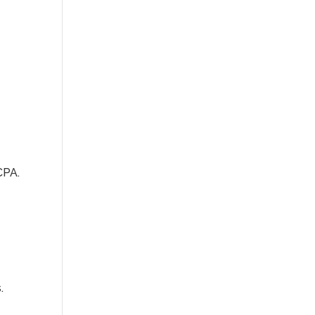
CPA.
.