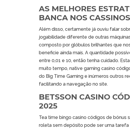
AS MELHORES ESTRAT
BANCA NOS CASSINO
Além disso, certamente já ouviu falar s
jogabilidade diferente de outras máquina
composto por glóbulos brilhantes que nos
beneficie ainda mais. A quantidade possív
entre 0,01 e 10, então tenha cuidado. Est
muito tempo, native gaming casino códi
do Big Time Gaming e inúmeros outros rec
facilitando a navegação no site.
BETSSON CASINO CÓD
2025
Tea time bingo casino códigos de bónus 
roleta sem depósito pode ser uma tarefa d