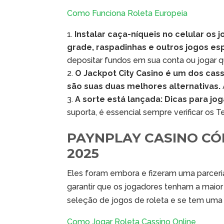
Como Funciona Roleta Europeia
Instalar caça-níqueis no celular os
grade, raspadinhas e outros jogos e
depositar fundos em sua conta ou jogar qu
O Jackpot City Casino é um dos cass
são suas duas melhores alternativas.
A sorte está lançada: Dicas para jog
suporta, é essencial sempre verificar os 
PAYNPLAY CASINO CÓ
2025
Eles foram embora e fizeram uma parceri
garantir que os jogadores tenham a maior
seleção de jogos de roleta e se tem uma
Como Jogar Roleta Cassino Online