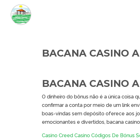
BACANA CASINO A
BACANA CASINO A
O dinheiro do bônus não é a única coisa 
confirmar a conta por meio de um link en
boas-vindas sem depósito oferece aos jo
emocionantes e divertidos, bacana casin
Casino Creed Casino Códigos De Bónus 