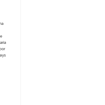
ma
se
aria
por
ways