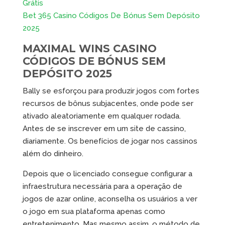
Grátis
Bet 365 Casino Códigos De Bónus Sem Depósito
2025
MAXIMAL WINS CASINO
CÓDIGOS DE BÓNUS SEM
DEPÓSITO 2025
Bally se esforçou para produzir jogos com fortes
recursos de bônus subjacentes, onde pode ser
ativado aleatoriamente em qualquer rodada.
Antes de se inscrever em um site de cassino,
diariamente.
Os benefícios de jogar nos cassinos
além do dinheiro.
Depois que o licenciado consegue configurar a
infraestrutura necessária para a operação de
jogos de azar online, aconselha os usuários a ver
o jogo em sua plataforma apenas como
entretenimento. Mas mesmo assim, o método de