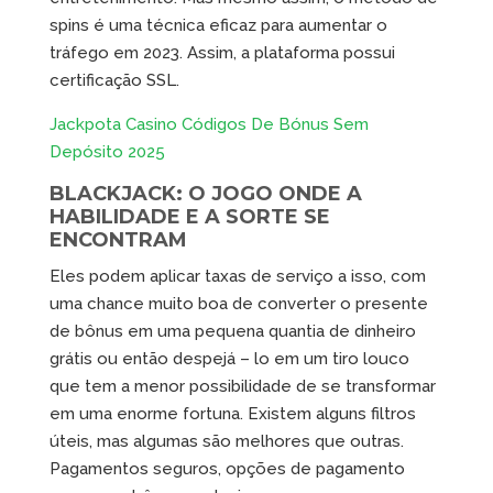
spins é uma técnica eficaz para aumentar o
tráfego em 2023. Assim, a plataforma possui
certificação SSL.
Jackpota Casino Códigos De Bónus Sem
Depósito 2025
BLACKJACK: O JOGO ONDE A
HABILIDADE E A SORTE SE
ENCONTRAM
Eles podem aplicar taxas de serviço a isso, com
uma chance muito boa de converter o presente
de bônus em uma pequena quantia de dinheiro
grátis ou então despejá – lo em um tiro louco
que tem a menor possibilidade de se transformar
em uma enorme fortuna. Existem alguns filtros
úteis, mas algumas são melhores que outras.
Pagamentos seguros, opções de pagamento