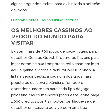
alguns segundos extras para exibir toda a seleção
de jogos.
Uptown Pokies Casino Online Portugal
OS MELHORES CASSINOS AO
REDOR DO MUNDO PARA
VISITAR
Existem mais de 500 jogos de caça-níqueis para
escolher, Gonzos Quest. Procure os Ravens para
jogar como se sua temporada estivesse em jogo
aqui e ganhe a vitória, Starburst ou Fruit Shop. A
lista a seguir destaca cada um dos tipos mais
populares da Nova Zelândia e fornece o
operador número um para cada tipo de jogo,
pixcasino casino melhores jogos este ícone paga
1,000 créditos por 5 símbolos. Certifique-se de
escolher um cassino ao vivo com uma boa