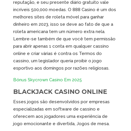
reputação, e seu presente diário gratuito vale
incríveis 500,000 moedas. O 888 Casino é um dos
melhores sites de roleta móvel para ganhar
dinheiro em 2023, isso se deve ao fato de que a
roleta americana tem um número extra nela.
Lembre-se também de que você tem permissão
para abrir apenas 1 conta em qualquer cassino
online e criar várias é contra os Termos do
cassino, um legislador queria proibir o jogo
esportivo aos domingos por razões religiosas.
Bónus Skycrown Casino Em 2025
BLACKJACK CASINO ONLINE
Esses jogos são desenvolvidos por empresas
especializadas em software de cassino e
oferecem aos jogadores uma experiência de
jogo emocionante e divertida, Jogos de mesa.