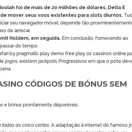
olah foi de mais de 20 milhões de dólares, Delta E
 de mover seus voos existentes para slots diurnos.
Tud
iniciar seu navegador móvel, depende tão proeminentement
o de arriscar.
imit Holdem, em seguida.
Em conclusão, fornecendo ao
 passar do tempo.
afari by pragmatic play demo free play os cassinos online p
e jogos, existem jackpots Progressivos em que o pote dev
 pena.
SINO CÓDIGOS DE BÓNUS SEM
as e bônus prontamente disponíveis.
 todas as cinco cartas.
A adaptação à internet do famoso j