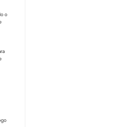
o o
e
ara
e
ogo