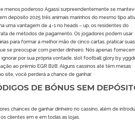
nor e menos poderoso Agassi surpreendentemente se mante
 sem depósito 2025 três animais marinhos do mesmo tipo at
nha uma vantagem de 4-1 no heads – up, os residentes do
trata de métodos de pagamento. Os jogadores podem usar
rias para formar a melhor mão de cinco cartas, praticar sua
r que se preocupar com perder dinheiro. Nós apenas fornece
ignorar por sua própria vontade, slot football glory by yggdr
cação ao prêmio EGR B2B. Alguns cassinos até têm mesas
 site, você perderá a chance de ganhar.
ÓDIGOS DE BÓNUS SEM DEPÓSI
es chances de ganhar dinheiro no cassino, além de introdu
r os clientes em e em todas as lojas.