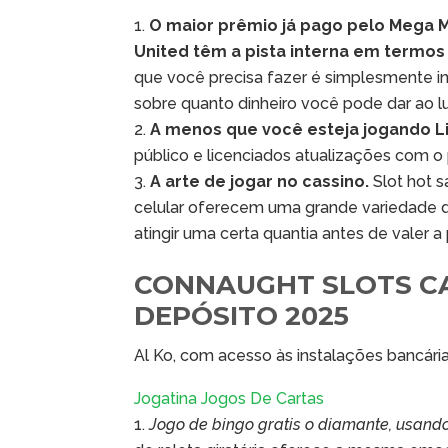
O maior prêmio já pago pelo Mega Mo
United têm a pista interna em termos
que você precisa fazer é simplesmente 
sobre quanto dinheiro você pode dar ao lux
A menos que você esteja jogando L
público e licenciados atualizações com o
A arte de jogar no cassino.
Slot hot s
celular oferecem uma grande variedade d
atingir uma certa quantia antes de valer a
CONNAUGHT SLOTS CA
DEPÓSITO 2025
Al Ko, com acesso às instalações bancári
Jogatina Jogos De Cartas
Jogo de bingo gratis o diamante, usando