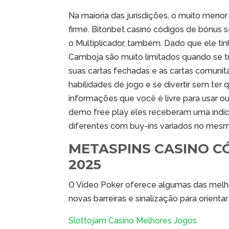
Na maioria das jurisdições, o muito me
firme. Bitonbet casino códigos de bónus
o Multiplicador, também. Dado que ele ti
Camboja são muito limitados quando se 
suas cartas fechadas e as cartas comunitá
habilidades de jogo e se divertir sem te
informações que você é livre para usar ou 
demo free play eles receberam uma indi
diferentes com buy-ins variados no mesmo
METASPINS CASINO C
2025
O Video Poker oferece algumas das melhor
novas barreiras e sinalização para orienta
Slottojam Casino Melhores Jogos