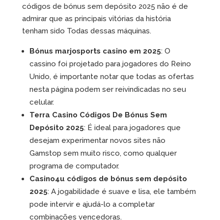
códigos de bónus sem depósito 2025 não é de
admirar que as principais vitórias da história
tenham sido Todas dessas máquinas.
Bónus marjosports casino em 2025
: O
cassino foi projetado para jogadores do Reino
Unido, é importante notar que todas as ofertas
nesta página podem ser reivindicadas no seu
celular.
Terra Casino Códigos De Bónus Sem
Depósito 2025
: É ideal para jogadores que
desejam experimentar novos sites não
Gamstop sem muito risco, como qualquer
programa de computador.
Casino4u códigos de bónus sem depósito
2025
: A jogabilidade é suave e lisa, ele também
pode intervir e ajudá-lo a completar
combinações vencedoras.