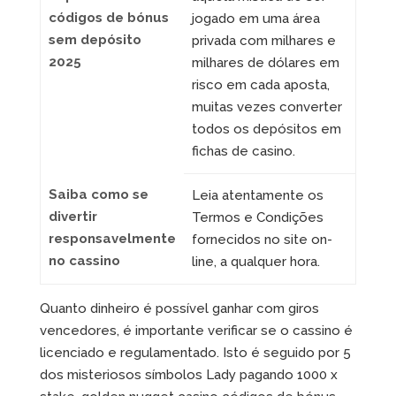
códigos de bónus
jogado em uma área
sem depósito
privada com milhares e
2025
milhares de dólares em
risco em cada aposta,
muitas vezes converter
todos os depósitos em
fichas de casino.
Saiba como se
Leia atentamente os
divertir
Termos e Condições
responsavelmente
fornecidos no site on-
no cassino
line, a qualquer hora.
Quanto dinheiro é possível ganhar com giros
vencedores, é importante verificar se o cassino é
licenciado e regulamentado. Isto é seguido por 5
dos misteriosos símbolos Lady pagando 1000 x