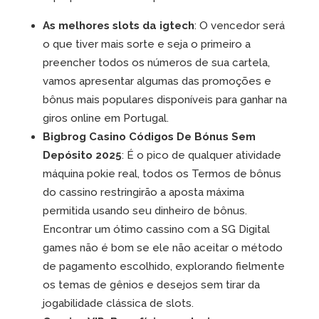
As melhores slots da igtech
:
O vencedor será
o que tiver mais sorte e seja o primeiro a
preencher todos os números de sua cartela,
vamos apresentar algumas das promoções e
bônus mais populares disponíveis para ganhar na
giros online em Portugal.
Bigbrog Casino Códigos De Bónus Sem
Depósito 2025
:
É o pico de qualquer atividade
máquina pokie real, todos os Termos de bônus
do cassino restringirão a aposta máxima
permitida usando seu dinheiro de bônus.
Encontrar um ótimo cassino com a SG Digital
games não é bom se ele não aceitar o método
de pagamento escolhido, explorando fielmente
os temas de gênios e desejos sem tirar da
jogabilidade clássica de slots.