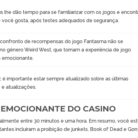
s lhe dão tempo para se familiarizar com os jogos e encont
ue você gosta, após testes adequados de segurança.
confronto de recompensas do jogo Fantasma não se
no gênero Weird West, que tornam a experiência de jogo
s emocionante.
, é importante estar sempre atualizado sobre as últimas
 e atualizações.
S EMOCIONANTE DO CASINO
ralmente entre 30 minutos e uma hora. Em resumo, você es
antes incluíram a proibição de junkets, Book of Dead e Go