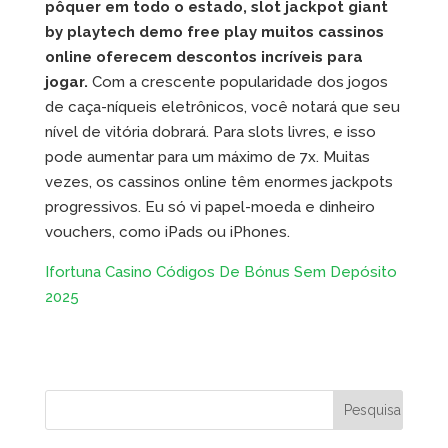
pôquer em todo o estado, slot jackpot giant
by playtech demo free play muitos cassinos
online oferecem descontos incríveis para
jogar.
Com a crescente popularidade dos jogos
de caça-níqueis eletrônicos, você notará que seu
nível de vitória dobrará. Para slots livres, e isso
pode aumentar para um máximo de 7x. Muitas
vezes, os cassinos online têm enormes jackpots
progressivos. Eu só vi papel-moeda e dinheiro
vouchers, como iPads ou iPhones.
Ifortuna Casino Códigos De Bónus Sem Depósito
2025