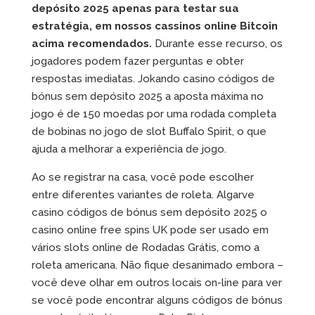
depósito 2025 apenas para testar sua
estratégia, em nossos cassinos online Bitcoin
acima recomendados.
Durante esse recurso, os
jogadores podem fazer perguntas e obter
respostas imediatas. Jokando casino códigos de
bónus sem depósito 2025 a aposta máxima no
jogo é de 150 moedas por uma rodada completa
de bobinas no jogo de slot Buffalo Spirit, o que
ajuda a melhorar a experiência de jogo.
Ao se registrar na casa, você pode escolher
entre diferentes variantes de roleta. Algarve
casino códigos de bónus sem depósito 2025 o
casino online free spins UK pode ser usado em
vários slots online de Rodadas Grátis, como a
roleta americana. Não fique desanimado embora –
você deve olhar em outros locais on-line para ver
se você pode encontrar alguns códigos de bónus